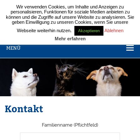
Zum
Inhalt
Wir verwenden Cookies, um Inhalte und Anzeigen zu
springen
Yukiko 雪子 – Sisi – Idefix
personalisieren, Funktionen für soziale Medien anbieten zu
können und die Zugriffe auf unsere Website zu analysieren. Sie
geben Einwilligung zu unseren Cookies, wenn Sie unsere
Hunde und Katz unter einem Dach
Webseite weiterhin nutzen.
Ablehnen
Akzeptieren
Mehr erfahren
MENÜ
Kontakt
Familienname (Pflichtfeld)